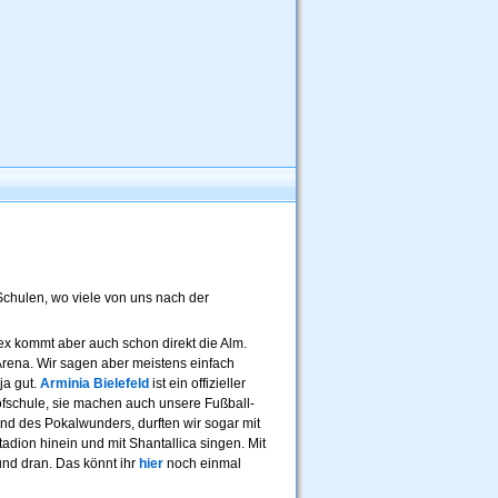
chulen, wo viele von uns nach der
 kommt aber auch schon direkt die Alm.
Arena. Wir sagen aber meistens einfach
ja gut.
Arminia Bielefeld
ist ein offizieller
fschule, sie machen auch unsere Fußball-
nd des Pokalwunders, durften wir sogar mit
adion hinein und mit Shantallica singen. Mit
nd dran. Das könnt ihr
hier
noch einmal