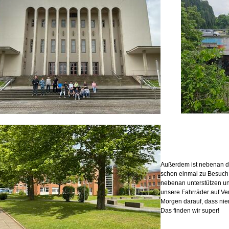
Außerdem ist nebenan da
schon einmal zu Besuch. 
nebenan unterstützen un
unsere Fahrräder auf Ve
Morgen darauf, dass nie
Das finden wir super!