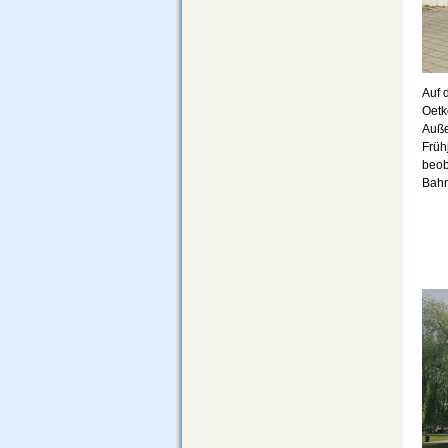
Auf 
Oetk
Auße
Früh
beob
Bahn