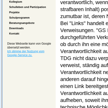
verantwortlich, wenn
Kollegium
Schulleben und Partizipation
strafbaren Inhalt) p
Projekte
zumutbar ist, deren
Schulprogramm
Bei "Links" handelt 
Beratungsangebote
Downloads
Verweisungen. "GS B
Kontakt
durchgeführten Verk
ob durch ihn eine mög
Diese Webseite kann von Google
übersetzt werden.
Verantwortlichkeit a
Ich stimme der Nutzung vom
Google-Service zu.
TDG nicht dazu verpf
verweist, ständig au
Verantwortlichkeit n
anderen darauf hing
einen Link bereitgeste
Verantwortlichkeit a
aufheben, soweit ihm
technische Möglichke