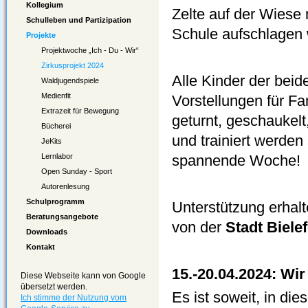
Kollegium
Zelte auf der Wiese
Schulleben und Partizipation
Schule aufschlagen 
Projekte
Projektwoche „Ich - Du - Wir“
Zirkusprojekt 2024
Alle Kinder der bei
Waldjugendspiele
Medienfit
Vorstellungen für Fa
Extrazeit für Bewegung
geturnt, geschaukelt,
Bücherei
und trainiert werden
JeKits
Lernlabor
spannende Woche!
Open Sunday - Sport
Autorenlesung
Schulprogramm
Unterstützung erhal
Beratungsangebote
von der
Stadt Bielef
Downloads
Kontakt
15.-20.04.2024: Wi
Diese Webseite kann von Google
übersetzt werden.
Es ist soweit, in di
Ich stimme der Nutzung vom